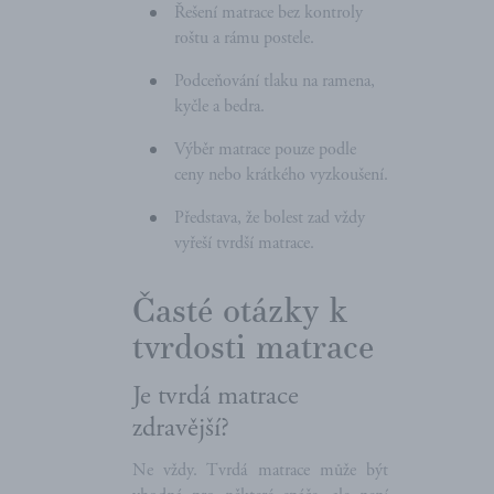
Řešení matrace bez kontroly
roštu a rámu postele.
Podceňování tlaku na ramena,
kyčle a bedra.
Výběr matrace pouze podle
ceny nebo krátkého vyzkoušení.
Představa, že bolest zad vždy
vyřeší tvrdší matrace.
Časté otázky k
tvrdosti matrace
Je tvrdá matrace
zdravější?
Ne vždy. Tvrdá matrace může být