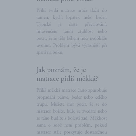
Příliš tvrdá matrace může tlačit do
ramen, kyčlí, lopatek nebo beder.
Typické je časté převalování,
mravenčení, ranní ztuhlost nebo
pocit, že se tělo během noci nedokáže
uvolnit. Problém bývá výraznější při
spaní na boku.
Jak poznám, že je
matrace příliš měkká?
Příliš měkká matrace často způsobuje
propadání pánve, beder nebo celého
trupu. Můžete mít pocit, že se do
matrace boříte, hůře se zvedáte nebo
se ráno budíte s bolestí zad. Měkkost
sama o sobě není problém, pokud
matrace stále poskytuje dostatečnou