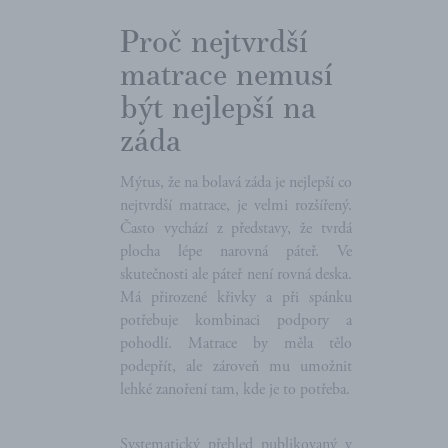
Proč nejtvrdší
matrace nemusí
být nejlepší na
záda
Mýtus, že na bolavá záda je nejlepší co
nejtvrdší matrace, je velmi rozšířený.
Často vychází z představy, že tvrdá
plocha lépe narovná páteř. Ve
skutečnosti ale páteř není rovná deska.
Má přirozené křivky a při spánku
potřebuje kombinaci podpory a
pohodlí. Matrace by měla tělo
podepřít, ale zároveň mu umožnit
lehké zanoření tam, kde je to potřeba.
Systematický přehled publikovaný v