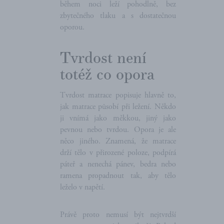
během noci leží pohodlně, bez
zbytečného tlaku a s dostatečnou
oporou.
Tvrdost není
totéž co opora
Tvrdost matrace popisuje hlavně to,
jak matrace působí při ležení. Někdo
ji vnímá jako měkkou, jiný jako
pevnou nebo tvrdou. Opora je ale
něco jiného. Znamená, že matrace
drží tělo v přirozené poloze, podpírá
páteř a nenechá pánev, bedra nebo
ramena propadnout tak, aby tělo
leželo v napětí.
Právě proto nemusí být nejtvrdší