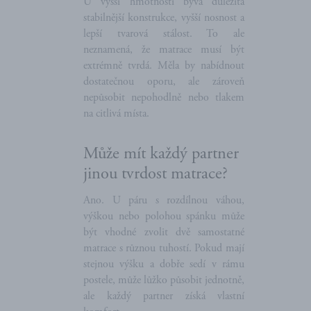
U vyšší hmotnosti bývá důležitá
stabilnější konstrukce, vyšší nosnost a
lepší tvarová stálost. To ale
neznamená, že matrace musí být
extrémně tvrdá. Měla by nabídnout
dostatečnou oporu, ale zároveň
nepůsobit nepohodlně nebo tlakem
na citlivá místa.
Může mít každý partner
jinou tvrdost matrace?
Ano. U páru s rozdílnou váhou,
výškou nebo polohou spánku může
být vhodné zvolit dvě samostatné
matrace s různou tuhostí. Pokud mají
stejnou výšku a dobře sedí v rámu
postele, může lůžko působit jednotně,
ale každý partner získá vlastní