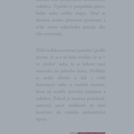
stabilitu. Typické je propadání pánve,
beder nebo celého trupu. Páteř se
dostává mimo přirozené postavení a
svaly místo odpočinku pracují, aby
tělo vyrovnaly.
Příliš měkkou matraci poznáte i podle
pocitu, že se z ní hůře zvedáte, že se v
ní „boříte“ nebo že se během noci
sesouváte do jednoho místa. Problém
se může zhoršit u lidí s vyšší
hmotností nebo u starších matrací,
které už ztratily původní pružnost a
stabilitu. Pokud je matrace proležená,
samotný pocit měkkosti už není
komfort, ale známka nedostatečné
opory.