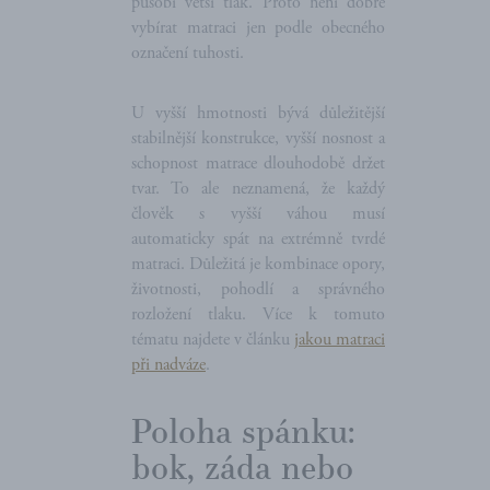
působí větší tlak. Proto není dobré
vybírat matraci jen podle obecného
označení tuhosti.
U vyšší hmotnosti bývá důležitější
stabilnější konstrukce, vyšší nosnost a
schopnost matrace dlouhodobě držet
tvar. To ale neznamená, že každý
člověk s vyšší váhou musí
automaticky spát na extrémně tvrdé
matraci. Důležitá je kombinace opory,
životnosti, pohodlí a správného
rozložení tlaku. Více k tomuto
tématu najdete v článku
jakou matraci
při nadváze
.
Poloha spánku:
bok, záda nebo