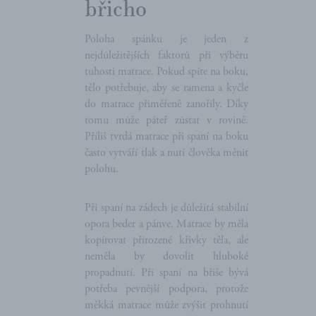
břicho
Poloha spánku je jeden z
nejdůležitějších faktorů při výběru
tuhosti matrace. Pokud spíte na boku,
tělo potřebuje, aby se ramena a kyčle
do matrace přiměřeně zanořily. Díky
tomu může páteř zůstat v rovině.
Příliš tvrdá matrace při spaní na boku
často vytváří tlak a nutí člověka měnit
polohu.
Při spaní na zádech je důležitá stabilní
opora beder a pánve. Matrace by měla
kopírovat přirozené křivky těla, ale
neměla by dovolit hluboké
propadnutí. Při spaní na břiše bývá
potřeba pevnější podpora, protože
měkká matrace může zvýšit prohnutí