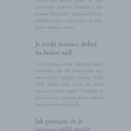
vhodná pro některé spáče, ale není
univerzálně zdravější. Důležité je, aby
matrace držela tělo v přirozené poloze,
rozkládala tlak a odpovídala vaší váze,
poloze spánku a roštu.
Je tvrdá matrace dobrá
na bolest zad?
Tvrdá matrace může některým lidem
vyhovovat, ale při bolesti zad není
automaticky nejlepší volbou. Příliš
tvrdé lůžko může tlačit na citlivá
místa a zvyšovat napětí. Vhodnější je
hledat matraci, která poskytne stabilní
oporu a zároveň pohodlí.
Jak poznám, že je
matrace příliš tvrdá?