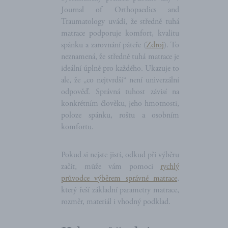
Journal of Orthopaedics and
Traumatology uvádí, že středně tuhá
matrace podporuje komfort, kvalitu
spánku a zarovnání páteře (
Zdroj
). To
neznamená, že středně tuhá matrace je
ideální úplně pro každého. Ukazuje to
ale, že „co nejtvrdší“ není univerzální
odpověď. Správná tuhost závisí na
konkrétním člověku, jeho hmotnosti,
poloze spánku, roštu a osobním
komfortu.
Pokud si nejste jistí, odkud při výběru
začít, může vám pomoci
rychlý
průvodce výběrem správné matrace
,
který řeší základní parametry matrace,
rozměr, materiál i vhodný podklad.