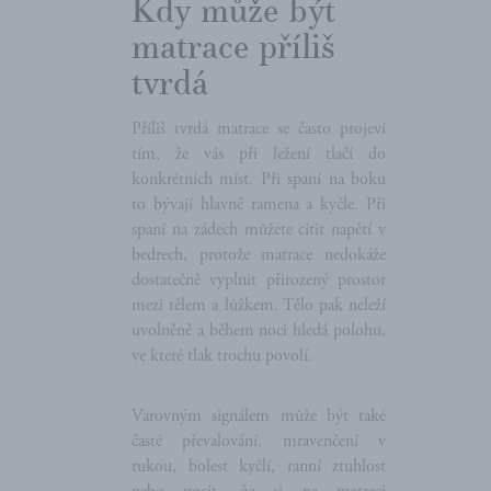
Kdy může být
matrace příliš
tvrdá
Příliš tvrdá matrace se často projeví
tím, že vás při ležení tlačí do
konkrétních míst. Při spaní na boku
to bývají hlavně ramena a kyčle. Při
spaní na zádech můžete cítit napětí v
bedrech, protože matrace nedokáže
dostatečně vyplnit přirozený prostor
mezi tělem a lůžkem. Tělo pak neleží
uvolněně a během noci hledá polohu,
ve které tlak trochu povolí.
Varovným signálem může být také
časté převalování, mravenčení v
rukou, bolest kyčlí, ranní ztuhlost