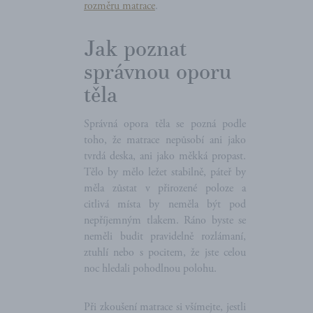
rozměru matrace
.
Jak poznat
správnou oporu
těla
Správná opora těla se pozná podle
toho, že matrace nepůsobí ani jako
tvrdá deska, ani jako měkká propast.
Tělo by mělo ležet stabilně, páteř by
měla zůstat v přirozené poloze a
citlivá místa by neměla být pod
nepříjemným tlakem. Ráno byste se
neměli budit pravidelně rozlámaní,
ztuhlí nebo s pocitem, že jste celou
noc hledali pohodlnou polohu.
Při zkoušení matrace si všímejte, jestli