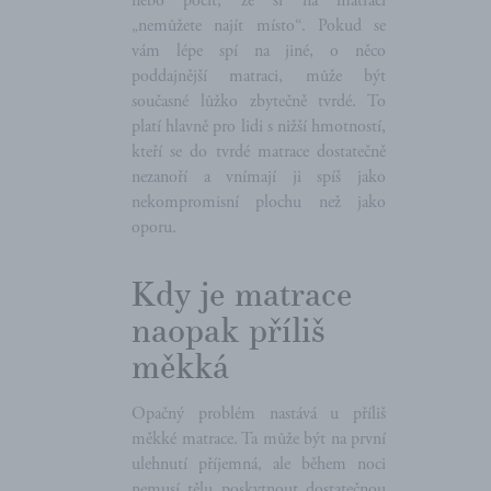
nebo pocit, že si na matraci
„nemůžete najít místo“. Pokud se
vám lépe spí na jiné, o něco
poddajnější matraci, může být
současné lůžko zbytečně tvrdé. To
platí hlavně pro lidi s nižší hmotností,
kteří se do tvrdé matrace dostatečně
nezanoří a vnímají ji spíš jako
nekompromisní plochu než jako
oporu.
Kdy je matrace
naopak příliš
měkká
Opačný problém nastává u příliš
měkké matrace. Ta může být na první
ulehnutí příjemná, ale během noci
nemusí tělu poskytnout dostatečnou