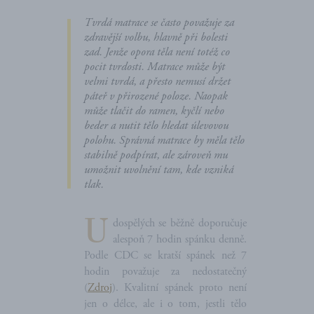
Tvrdá matrace se často považuje za
zdravější volbu, hlavně při bolesti
zad. Jenže opora těla není totéž co
pocit tvrdosti. Matrace může být
velmi tvrdá, a přesto nemusí držet
páteř v přirozené poloze. Naopak
může tlačit do ramen, kyčlí nebo
beder a nutit tělo hledat úlevovou
polohu. Správná matrace by měla tělo
stabilně podpírat, ale zároveň mu
umožnit uvolnění tam, kde vzniká
tlak.
U
dospělých se běžně doporučuje
alespoň 7 hodin spánku denně.
Podle CDC se kratší spánek než 7
hodin považuje za nedostatečný
(
Zdroj
). Kvalitní spánek proto není
jen o délce, ale i o tom, jestli tělo