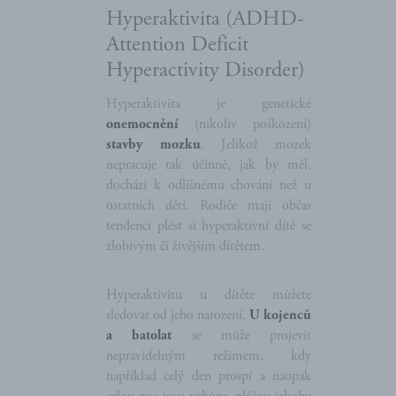
Hyperaktivita (ADHD-
Attention Deficit
Hyperactivity Disorder)
Hyperaktivita je genetické
onemocnění
(nikoliv poškození)
stavby mozku
. Jelikož mozek
nepracuje tak účinně, jak by měl,
dochází k odlišnému chování než u
ostatních dětí. Rodiče mají občas
tendenci plést si hyperaktivní dítě se
zlobivým či živějším dítětem.
Hyperaktivitu u dítěte můžete
sledovat od jeho narození.
U kojenců
a batolat
se může projevit
nepravidelným režimem, kdy
například celý den prospí a naopak