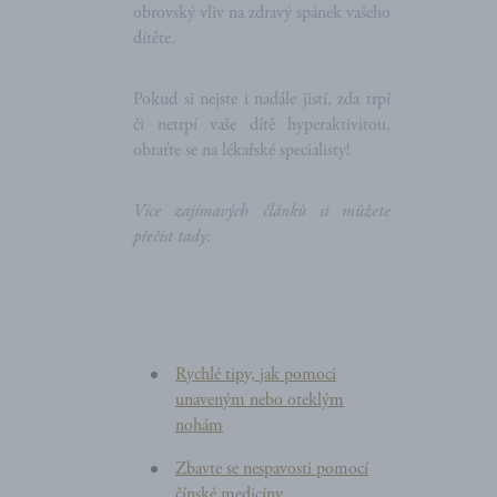
obrovský vliv na zdravý spánek vašeho
dítěte.
Pokud si nejste i nadále jistí, zda trpí
či netrpí vaše dítě hyperaktivitou,
obraťte se na lékařské specialisty!
Více zajímavých článků si můžete
přečíst tady
:
Rychlé tipy, jak pomoci
unaveným nebo oteklým
nohám
Zbavte se nespavosti pomocí
čínské medicíny