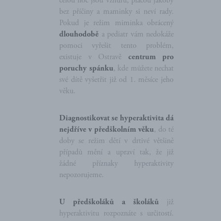
celou noc jsou vzhůru, pláčou jakoby
bez příčiny a maminky si neví rady.
Pokud je režim miminka obrácený
dlouhodobě
a pediatr vám nedokáže
pomoci vyřešit tento problém,
existuje v Ostravě
centrum pro
poruchy spánku
, kde můžete nechat
své dítě vyšetřit již od 1. měsíce jeho
věku.
Diagnostikovat se hyperaktivita dá
nejdříve v předškolním věku
, do té
doby se režim dětí v drtivé většině
případů mění a upraví tak, že již
žádné příznaky hyperaktivity
nepozorujeme.
U předškoláků a školáků
již
hyperaktivitu rozpoznáte s určitostí.