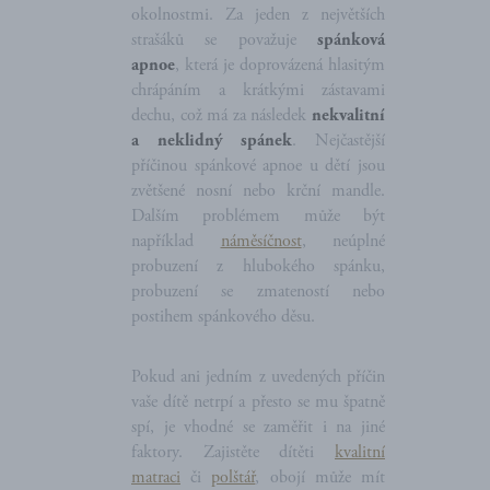
okolnostmi. Za jeden z největších
strašáků se považuje
spánková
apnoe
, která je doprovázená hlasitým
chrápáním a krátkými zástavami
dechu, což má za následek
nekvalitní
a neklidný spánek
. Nejčastější
příčinou spánkové apnoe u dětí jsou
zvětšené nosní nebo krční mandle.
Dalším problémem může být
například
náměsíčnost
, neúplné
probuzení z hlubokého spánku,
probuzení se zmateností nebo
postihem spánkového děsu.
Pokud ani jedním z uvedených příčin
vaše dítě netrpí a přesto se mu špatně
spí, je vhodné se zaměřit i na jiné
faktory. Zajistěte dítěti
kvalitní
matraci
či
polštář
, obojí může mít