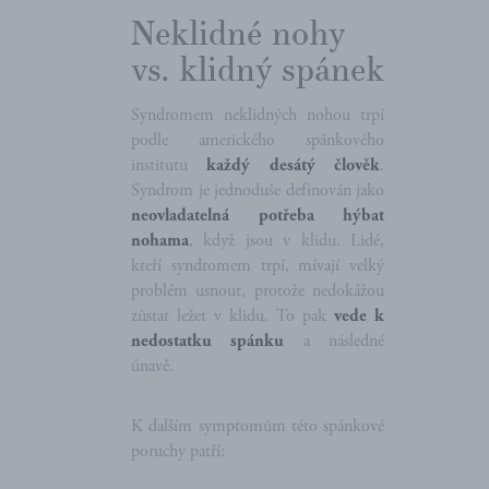
Neklidné nohy
vs. klidný spánek
Syndromem neklidných nohou trpí
podle amerického spánkového
institutu
každý desátý člověk
.
Syndrom je jednoduše definován jako
neovladatelná potřeba hýbat
nohama
, když jsou v klidu. Lidé,
kteří syndromem trpí, mívají velký
problém usnout, protože nedokážou
zůstat ležet v klidu. To pak
vede k
nedostatku spánku
a následné
únavě.
K dalším symptomům této spánkové
poruchy patří: