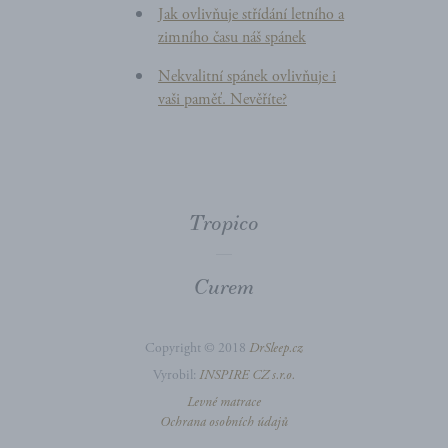
Jak ovlivňuje střídání letního a
zimního času náš spánek
Nekvalitní spánek ovlivňuje i
vaši paměť. Nevěříte?
Tropico
Curem
Copyright © 2018
DrSleep.cz
Vyrobil:
INSPIRE CZ s.r.o.
Levné matrace
Ochrana osobních údajů