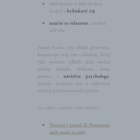
před spaním si dejte horkou
koupel a
bylinkový čaj
naučte se relaxovat
a uvolnit
celé tělo
Pokud budou vaše obtíže přetrvávat,
konzultujte svůj stav s lékařem, který
vám pomůže odhalit další možné
příčiny neklidu. Někomu může
pomoci i
návštěva psychologa
,
protože syndrom má u některých
jedinců psychosomatické příčiny.
Co takhle si přečíst i něco dalšího?
Nemoci v posteli II: Bruxismus
aneb pozor na zuby