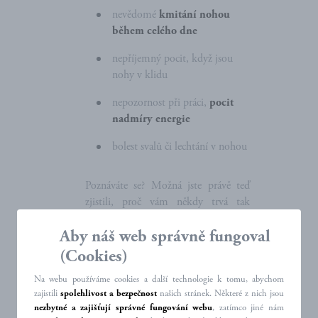
nevědomé
kmitání nohou
během celého dne
nepříjemný pocit, když jsou
nohy v klidu
nepozornost při práci,
pocit
nadmíry energie
bolest svalů či lechtání v nohou
Poznáváte se? Možná jste právě teď
zjistili, proč vám někdy trvá tak
dlouho, než usnete, nebo proč býváte
Aby náš web správně fungoval
v práci unavení a nepozorní.
(Cookies)
Jak své nohy
Na webu používáme cookies a další technologie k tomu, abychom
zklidnit
zajistili
spolehlivost a bezpečnost
našich stránek. Některé z nich jsou
nezbytné a zajišťují správné fungování webu
, zatímco jiné nám