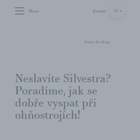
Menu
Kontakt
CZ
SK
Partner Dr. Sleepa
Neslavíte Silvestra?
Poradíme, jak se
dobře vyspat při
ohňostrojích!