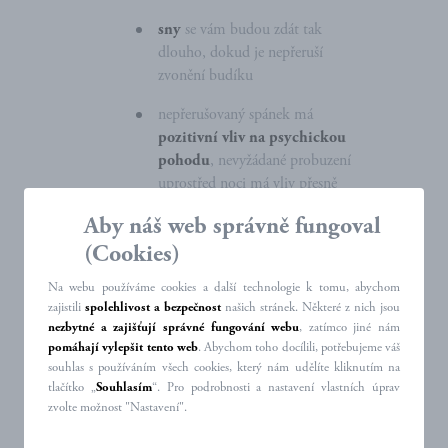
sny
se vám budou zdát tak
dlouho, dokud je nepřeruší
zvonění budíku
nepřerušovaný spánek má
pozitivní vliv na psychickou
pohodu
, nevyžádané probuzení
uprostřed noci má vliv přesně
opačný
Aby náš web správně fungoval
(Cookies)
Špunty navíc využijete nejen v noci,
ale
i přes den
, když se například
Na webu používáme cookies a další technologie k tomu, abychom
chcete soustředit na čtení
nebo vás
zajistili
spolehlivost a bezpečnost
našich stránek. Některé z nich jsou
nezbytné a zajišťují správné fungování webu
, zatímco jiné nám
nebaví poslouchat sousedskou hádku.
pomáhají vylepšit tento web
. Abychom toho docílili, potřebujeme váš
souhlas s používáním všech cookies, který nám udělíte kliknutím na
Odhlučněte celou vaši
tlačítko „
Souhlasím
“. Pro podrobnosti a nastavení vlastních úprav
zvolte možnost "Nastavení".
ložnici