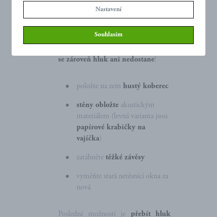
Zacpání uší ale není jediný způsob,
Nastavení
jak zabránit vnějšímu hluku. Věnujte
pozornost vybavení vaší ložnice.
Souhlasím
Vytvořte si z ní
místo, kam
jen tak
nějaký
hluk nedolehne
, ale
ze které
se zároveň hluk ani nedostane
!
položte na zem
hustý koberec
stěny obložte
akustickým
materiálem (levná varianta jsou
papírové krabičky na
vajíčka
)
zatáhněte
těžké závěsy
vyměňte stará netěsnící okna za
nová
Poslední možností je
přebít hluk