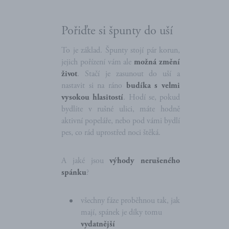
Pořiďte si špunty do uší
To je základ. Špunty stojí pár korun,
jejich pořízení vám ale
možná změní
život
. Stačí je zasunout do uší a
nastavit si na ráno
budíka s velmi
vysokou hlasitostí
. Hodí se, pokud
bydlíte v rušné ulici, máte hodně
aktivní popeláře, nebo pod vámi bydlí
pes, co rád uprostřed noci štěká.
A jaké jsou
výhody nerušeného
spánku
?
všechny fáze proběhnou tak, jak
mají, spánek je díky tomu
vydatnější