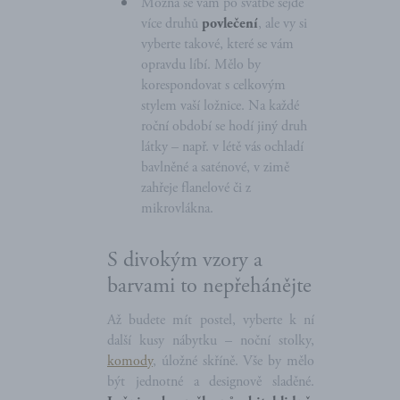
Možná se vám po svatbě sejde
více druhů
povlečení
, ale vy si
vyberte takové, které se vám
opravdu líbí. Mělo by
korespondovat s celkovým
stylem vaší ložnice. Na každé
roční období se hodí jiný druh
látky – např. v létě vás ochladí
bavlněné a saténové, v zimě
zahřeje flanelové či z
mikrovlákna.
S divokým vzory a
barvami to nepřehánějte
Až budete mít postel, vyberte k ní
další kusy nábytku – noční stolky,
komody
, úložné skříně. Vše by mělo
být jednotné a designově sladěné.