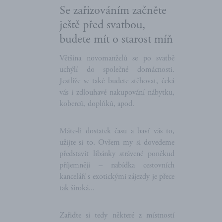
Se zařizováním začněte
ještě před svatbou,
budete mít o starost míň
Většina novomanželů se po svatbě
uchýlí do společné domácnosti.
Jestliže se také budete stěhovat, čeká
vás i zdlouhavé nakupování nábytku,
koberců, doplňků, apod.
Máte-li dostatek času a baví vás to,
užijte si to. Ovšem my si dovedeme
představit líbánky strávené poněkud
příjemněji – nabídka cestovních
kanceláří s exotickými zájezdy je přece
tak široká...
Zařiďte si tedy některé z místností