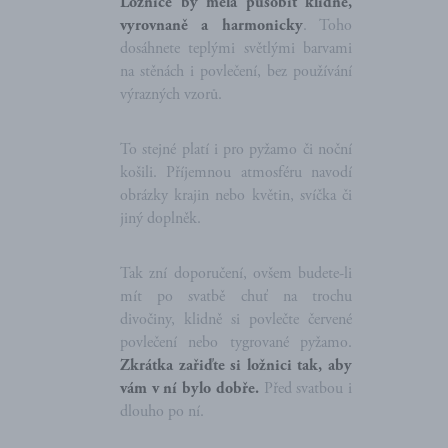
Ložnice by měla působit klidně,
vyrovnaně a harmonicky
. Toho
dosáhnete teplými světlými barvami
na stěnách i povlečení, bez používání
výrazných vzorů.
To stejné platí i pro pyžamo či noční
košili. Příjemnou atmosféru navodí
obrázky krajin nebo květin, svíčka či
jiný doplněk.
Tak zní doporučení, ovšem budete-li
mít po svatbě chuť na trochu
divočiny, klidně si povlečte červené
povlečení nebo tygrované pyžamo.
Zkrátka zařiďte si ložnici tak, aby
vám v ní bylo dobře.
Před svatbou i
dlouho po ní.