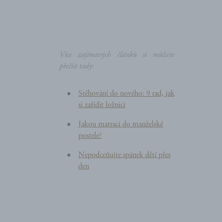
Více zajímavých článků si můžete
přečíst tady
:
Stěhování do nového: 9 rad, jak
si zařídit ložnici
Jakou matraci do manželské
postele?
Nepodceňujte spánek dětí přes
den