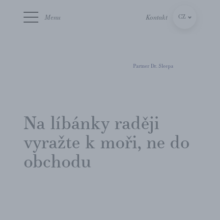
Menu
Kontakt
CZ
SK
Partner Dr. Sleepa
Na líbánky raději
vyražte k moři, ne do
obchodu