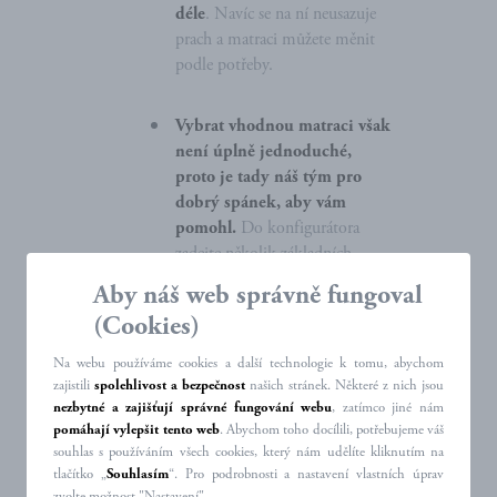
déle
. Navíc se na ní neusazuje
prach a matraci můžete měnit
podle potřeby.
Vybrat vhodnou matraci však
není úplně jednoduché,
proto je tady náš tým pro
dobrý spánek, aby vám
pomohl.
Do konfigurátora
zadejte několik základních
parametrů a Dr. Sleep a Dr.
Aby náš web správně fungoval
Spánek vám doporučí
(Cookies)
konkrétní matrace, které vám
budou vyhovovat. Pak navštivte
Na webu používáme cookies a další technologie k tomu, abychom
některého ze
specializovaných
zajistili
spolehlivost a bezpečnost
našich stránek. Některé z nich jsou
prodejců
, vše s nimi proberte a
nezbytné a zajišťují správné fungování webu
, zatímco jiné nám
matrace vyzkoušejte. Sice hned
pomáhají vylepšit tento web
. Abychom toho docílili, potřebujeme váš
souhlas s používáním všech cookies, který nám udělíte kliknutím na
nepoznáte, jestli vám budou
tlačítko „
Souhlasím
“. Pro podrobnosti a nastavení vlastních úprav
vyhovovat, ale první dojem je
zvolte možnost "Nastavení".