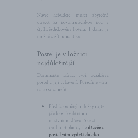
Navíc nebudete muset zbytečně
utrácet za novomanželskou noc v
čtyřhvězdičkovém hotelu. I doma je
možné zažít romantiku!
Postel je v ložnici
nejdůležitější
Dominantu ložnice tvoří odjakživa
postel a její vybavení. Poradíme vám,
na co se zaměřit.
Před čalouněnými lůžky dejte
přednost kvalitnímu
masivnímu dřevu. Sice si
trochu připlatíte, ale
dřevěná
postel vám vydrží daleko