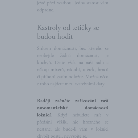
ještě před svatbou. Jedna starost vám
odpadne.
Kastroly od tetičky se
budou hodit
Srdcem domácnosti, bez kterého se
neobejde žádná domácnost, je
kuchyň. Dejte však na naši radu a
nákup mixérů, nádobí, utěrek, hrnců
či příborů zatím odložte. Možná něco
z toho najdete mezi svatebními dary.
Raději začněte zařizování vaší
novomanželské domácnosti
ložnicí
. Když nebudete mít v
předsíni věšák, nic hrozného se
nestane, ale bude-li vám v ložnici
chybět postel, nevyspíte se.